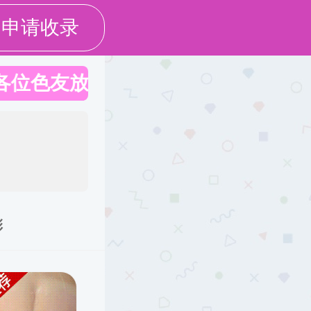
校友
教职工
访客
书记校长信箱
校历
引进
国际交流
创新创业