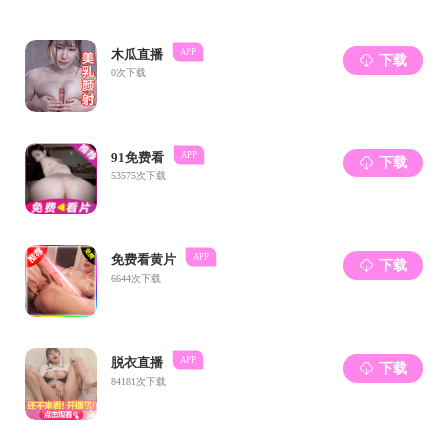
市规划协会城市文化类专家库专家，赣州福寿沟博物馆布展专
究方向赣州城市历史文化与地域文化。长期从事赣州城市历
与文化》《赣州七鲤古镇地域文化集锦》《生命的礼花》《
江风清凉，雾气蒙蒙。站在建春门外贡江的浮桥上看风
过，但每一块墙砖依旧完好，保存着亘古的芳青。苏轼笔下
涌金门，这里一半是笙歌，一半是烟火，习惯以千百年为单位
上一条：
八角讲坛：《用一生打造一个大IP——AI时代个人I
下一条：
卓越讲坛：多功能透明土模型实验技术研发及其应